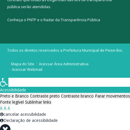
pública
serão atendidas.
Conheça o
PNTP
e o
Radar da Transparência Pública
Todos os direitos reservados a Prefeitura Municipal de Peixe-Boi.
Mapa do Site
Acessar Área Administrativa
Acessar Webmail
Acessibilidade
Preto e Branco
Contraste preto
Contraste branco
Parar movimentos
Fonte legível
Sublinhar links
A
A
A
cancelar acessibilidade
Declaração de acessibilidade