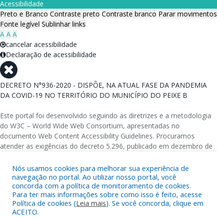
Acessibilidade
Preto e Branco
Contraste preto
Contraste branco
Parar movimentos
Fonte legível
Sublinhar links
A
A
A
cancelar acessibilidade
Declaração de acessibilidade
DECRETO N°936-2020 - DISPÕE, NA ATUAL FASE DA PANDEMIA
DA COVID-19 NO TERRITÓRIO DO MUNICÍPIO DO PEIXE B
Este portal foi desenvolvido seguindo as diretrizes e a metodologia
do W3C – World Wide Web Consortium, apresentadas no
documento Web Content Accessibility Guidelines. Procuramos
atender as exigências do decreto 5.296, publicado em dezembro de
2004, que torna obrigatória a acessibilidade nos portais e sítios
eletrônicos da administração pública na rede mundial de
Nós usamos cookies para melhorar sua experiência de
computadores para o uso das pessoas com necessidades especiais,
navegação no portal. Ao utilizar nosso portal, você
concorda com a política de monitoramento de cookies.
garantindo-lhes o pleno acesso aos conteúdos disponíveis.
Para ter mais informações sobre como isso é feito, acesse
Política de cookies (
Leia mais
). Se você concorda, clique em
Além de validações automáticas, foram realizados testes em
ACEITO.