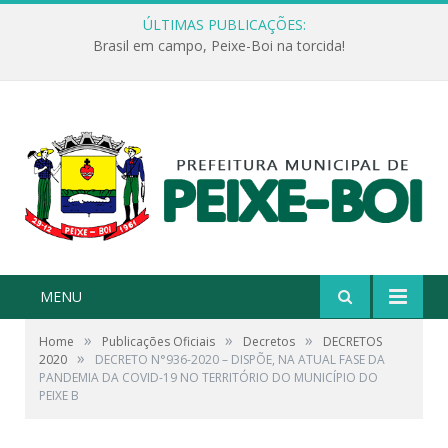
ÚLTIMAS PUBLICAÇÕES:
Brasil em campo, Peixe-Boi na torcida!
MENU
»
»
»
Home
Publicações Oficiais
Decretos
DECRETOS
»
2020
DECRETO N°936-2020 – DISPÕE, NA ATUAL FASE DA
PANDEMIA DA COVID-19 NO TERRITÓRIO DO MUNICÍPIO DO
PEIXE B