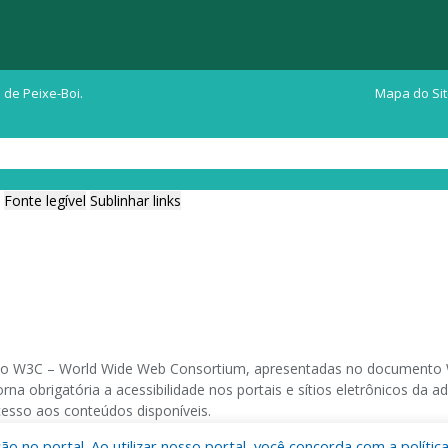
 de Peixe-Boi.
Mapa do Si
Fonte legível
Sublinhar links
ia do W3C – World Wide Web Consortium, apresentadas no documento W
na obrigatória a acessibilidade nos portais e sítios eletrônicos da
cesso aos conteúdos disponíveis.
 no portal. Ao utilizar nosso portal, você concorda com a polític