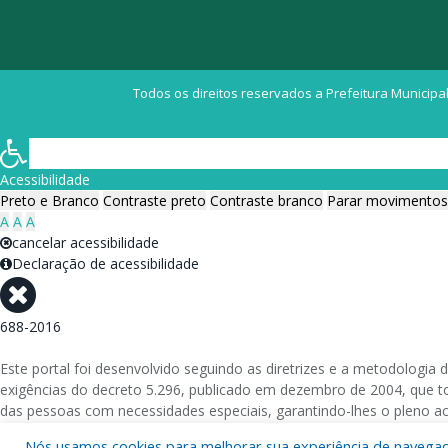
Todos os direitos reservados a Prefeitura Municipal
Acessibilidade
Preto e Branco
Contraste preto
Contraste branco
Parar movimentos
A
A
A
cancelar acessibilidade
Declaração de acessibilidade
688-2016
Este portal foi desenvolvido seguindo as diretrizes e a metodolog
exigências do decreto 5.296, publicado em dezembro de 2004, que tor
das pessoas com necessidades especiais, garantindo-lhes o pleno a
Nós usamos cookies para melhorar sua experiência de navegação