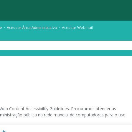
te
Acessar Área Administrativa
Acessar Webmail
eb Content Accessibility Guidelines. Procuramos atender as
 administração pública na rede mundial de computadores para o uso
a de