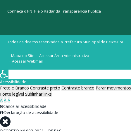
Conheça o
PNTP
e o
Radar da Transparência Pública
Todos os direitos reservados a Prefeitura Municipal de Peixe-Boi.
Mapa do Site
Acessar Área Administrativa
Acessar Webmail
Acessibilidade
Preto e Branco
Contraste preto
Contraste branco
Parar movimentos
Fonte legível
Sublinhar links
A
A
A
cancelar acessibilidade
Declaração de acessibilidade
DECRETO Nº 003-2021 - OBRAS