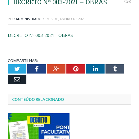
DECRETO Nº 003-2021 – OBRAS
0
POR
ADMINISTRADOR
EM
5 DE JANEIRO DE 2021
DECRETO Nº 003-2021 - OBRAS
COMPARTILHAR:
Twitter
Facebook
Google+
Pinterest
LinkedIn
Tumblr
Email
CONTEÚDO RELACIONADO