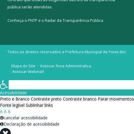
pública
serão atendidas.
Conheça o
PNTP
e o
Radar da Transparência Pública
Todos os direitos reservados a Prefeitura Municipal de Peixe-Boi.
Mapa do Site
Acessar Área Administrativa
Acessar Webmail
Acessibilidade
Preto e Branco
Contraste preto
Contraste branco
Parar movimentos
Fonte legível
Sublinhar links
A
A
A
cancelar acessibilidade
Declaração de acessibilidade