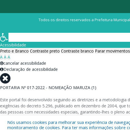
Todos os direitos reservados a Prefeitura Municipal
Acessibilidade
Preto e Branco
Contraste preto
Contraste branco
Parar movimentos
A
A
A
cancelar acessibilidade
Declaração de acessibilidade
PORTARIA Nº 017-2022 - NOMEAÇÃO MARUZA (1)
Este portal foi desenvolvido seguindo as diretrizes e a metodolog
exigências do decreto 5.296, publicado em dezembro de 2004, que tor
das pessoas com necessidades especiais, garantindo-lhes o pleno a
Nós usamos cookies para melhorar sua experiência de navegação
Além de validações automáticas, foram realizados testes em diversos
monitoramento de cookies. Para ter mais informações sobre como