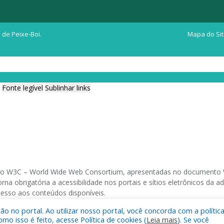
 de Peixe-Boi.
Mapa do Si
Fonte legível
Sublinhar links
ia do W3C – World Wide Web Consortium, apresentadas no documento W
na obrigatória a acessibilidade nos portais e sítios eletrônicos da
cesso aos conteúdos disponíveis.
 no portal. Ao utilizar nosso portal, você concorda com a polític
 navegadores e através do utilitário de acesso a Internet do DOSVOX,
 isso é feito, acesse Política de cookies (
Leia mais
). Se você