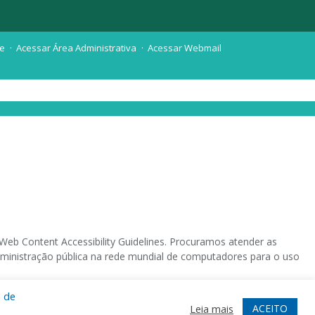
te
Acessar Área Administrativa
Acessar Webmail
eb Content Accessibility Guidelines. Procuramos atender as
 administração pública na rede mundial de computadores para o uso
a de
 sistema operacional destinado deficientes visuais.
ACEITO
Leia mais