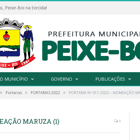
, Peixe-Boi na torcida!
O MUNICÍPIO
GOVERNO
PUBLICAÇÕES
»
»
»
Portarias
PORTARIAS 2022
PORTARIA Nº 017-2022 – NOMEAÇÃO MA
MEAÇÃO MARUZA (1)
0