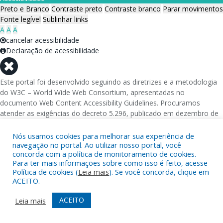
Preto e Branco
Contraste preto
Contraste branco
Parar movimentos
Fonte legível
Sublinhar links
A
A
A
cancelar acessibilidade
Declaração de acessibilidade
Este portal foi desenvolvido seguindo as diretrizes e a metodologia
do W3C – World Wide Web Consortium, apresentadas no
documento Web Content Accessibility Guidelines. Procuramos
atender as exigências do decreto 5.296, publicado em dezembro de
2004, que torna obrigatória a acessibilidade nos portais e sítios
eletrônicos da administração pública na rede mundial de
Nós usamos cookies para melhorar sua experiência de
computadores para o uso das pessoas com necessidades especiais,
navegação no portal. Ao utilizar nosso portal, você
concorda com a política de monitoramento de cookies.
garantindo-lhes o pleno acesso aos conteúdos disponíveis.
Para ter mais informações sobre como isso é feito, acesse
Política de cookies (
Leia mais
). Se você concorda, clique em
Além de validações automáticas, foram realizados testes em
ACEITO.
diversos navegadores e através do utilitário de acesso a Internet do
DOSVOX, sistema operacional destinado deficientes visuais.
ACEITO
Leia mais
Fornecido por: