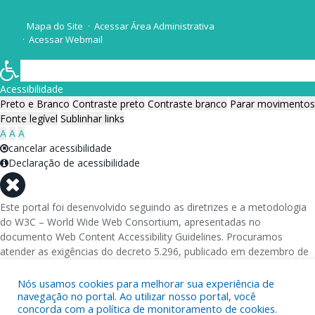
Mapa do Site
Acessar Área Administrativa
Acessar Webmail
Acessibilidade
Preto e Branco
Contraste preto
Contraste branco
Parar movimentos
Fonte legível
Sublinhar links
A
A
A
cancelar acessibilidade
Declaração de acessibilidade
Este portal foi desenvolvido seguindo as diretrizes e a metodologia
do W3C – World Wide Web Consortium, apresentadas no
documento Web Content Accessibility Guidelines. Procuramos
atender as exigências do decreto 5.296, publicado em dezembro de
2004, que torna obrigatória a acessibilidade nos portais e sítios
eletrônicos da administração pública na rede mundial de
Nós usamos cookies para melhorar sua experiência de
computadores para o uso das pessoas com necessidades especiais,
navegação no portal. Ao utilizar nosso portal, você
concorda com a política de monitoramento de cookies.
garantindo-lhes o pleno acesso aos conteúdos disponíveis.