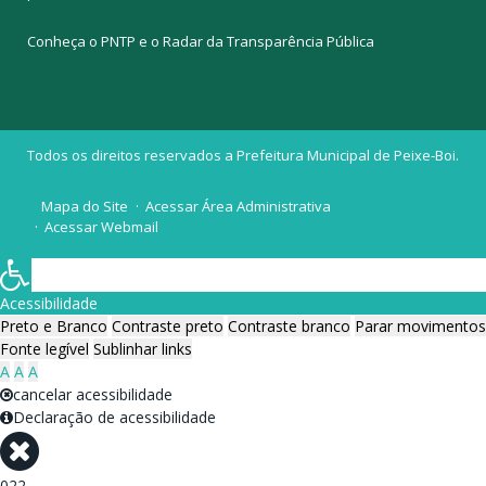
Conheça o
PNTP
e o
Radar da Transparência Pública
Todos os direitos reservados a Prefeitura Municipal de Peixe-Boi.
Mapa do Site
Acessar Área Administrativa
Acessar Webmail
Acessibilidade
Preto e Branco
Contraste preto
Contraste branco
Parar movimentos
Fonte legível
Sublinhar links
A
A
A
cancelar acessibilidade
Declaração de acessibilidade
022