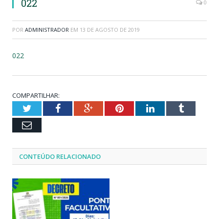
022
0
POR
ADMINISTRADOR
EM
13 DE AGOSTO DE 2019
022
COMPARTILHAR:
Twitter
Facebook
Google+
Pinterest
LinkedIn
Tumblr
Email
CONTEÚDO RELACIONADO