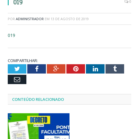
019
0
POR
ADMINISTRADOR
EM
13 DE AGOSTO DE 2019
019
COMPARTILHAR:
Twitter
Facebook
Google+
Pinterest
LinkedIn
Tumblr
Email
CONTEÚDO RELACIONADO