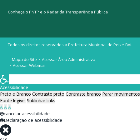
Conheça o
PNTP
e o
Radar da Transparência Pública
Todos os direitos reservados a Prefeitura Municipal de Peixe-Boi.
Mapa do Site
Acessar Área Administrativa
Acessar Webmail
Acessibilidade
Preto e Branco
Contraste preto
Contraste branco
Parar movimentos
Fonte legível
Sublinhar links
A
A
A
cancelar acessibilidade
Declaração de acessibilidade
019