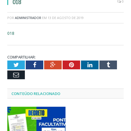
018
0
POR
ADMINISTRADOR
EM
13 DE AGOSTO DE 2019
018
COMPARTILHAR:
Twitter
Facebook
Google+
Pinterest
LinkedIn
Tumblr
Email
CONTEÚDO RELACIONADO