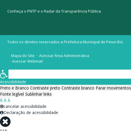
Conheça o
PNTP
e o
Radar da Transparência Pública
Todos os direitos reservados a Prefeitura Municipal de Peixe-Boi.
Mapa do Site
Acessar Área Administrativa
Acessar Webmail
Acessibilidade
Preto e Branco
Contraste preto
Contraste branco
Parar movimentos
Fonte legível
Sublinhar links
A
A
A
cancelar acessibilidade
Declaração de acessibilidade
018