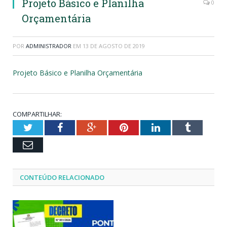
Projeto Básico e Planilha
0
Orçamentária
POR
ADMINISTRADOR
EM
13 DE AGOSTO DE 2019
Projeto Básico e Planilha Orçamentária
COMPARTILHAR:
Twitter
Facebook
Google+
Pinterest
LinkedIn
Tumblr
Email
CONTEÚDO RELACIONADO