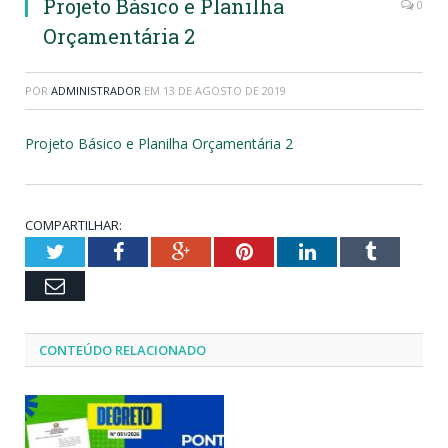
Projeto Básico e Planilha
0
Orçamentária 2
POR
ADMINISTRADOR
EM
13 DE AGOSTO DE 2019
Projeto Básico e Planilha Orçamentária 2
COMPARTILHAR:
Twitter
Facebook
Google+
Pinterest
LinkedIn
Tumblr
Email
CONTEÚDO RELACIONADO