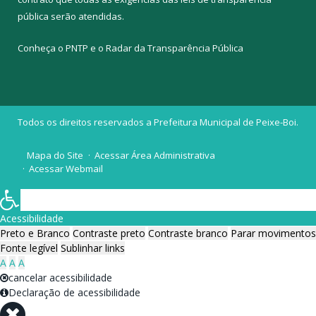
pública
serão atendidas.
Conheça o
PNTP
e o
Radar da Transparência Pública
Todos os direitos reservados a Prefeitura Municipal de Peixe-Boi.
Mapa do Site
Acessar Área Administrativa
Acessar Webmail
Acessibilidade
Preto e Branco
Contraste preto
Contraste branco
Parar movimentos
Fonte legível
Sublinhar links
A
A
A
cancelar acessibilidade
Declaração de acessibilidade