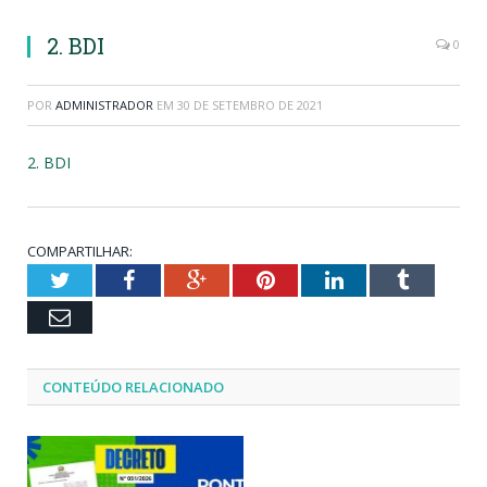
2. BDI
0
POR
ADMINISTRADOR
EM
30 DE SETEMBRO DE 2021
2. BDI
COMPARTILHAR:
Twitter
Facebook
Google+
Pinterest
LinkedIn
Tumblr
Email
CONTEÚDO RELACIONADO