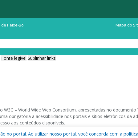
 de Peixe-Boi.
Mapa do Si
Fonte legível
Sublinhar links
ia do W3C – World Wide Web Consortium, apresentadas no documento W
na obrigatória a acessibilidade nos portais e sítios eletrônicos da
cesso aos conteúdos disponíveis.
 no portal. Ao utilizar nosso portal, você concorda com a polític
 navegadores e através do utilitário de acesso a Internet do DOSVOX,