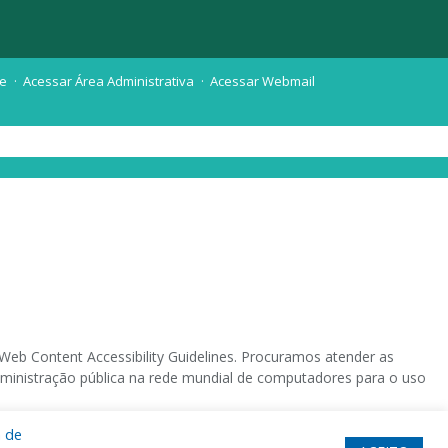
te
Acessar Área Administrativa
Acessar Webmail
eb Content Accessibility Guidelines. Procuramos atender as
 administração pública na rede mundial de computadores para o uso
a de
 sistema operacional destinado deficientes visuais.