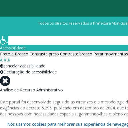
Todos os direitos reservados a Prefeitura Municipal
Acessibilidade
Preto e Branco
Contraste preto
Contraste branco
Parar movimentos
A
A
A
cancelar acessibilidade
Declaração de acessibilidade
Análise de Recurso Administrativo
Este portal foi desenvolvido seguindo as diretrizes e a metodolog
exigências do decreto 5.296, publicado em dezembro de 2004, que tor
das pessoas com necessidades especiais, garantindo-lhes o pleno a
Nós usamos cookies para melhorar sua experiência de navegação
Além de validações automáticas, foram realizados testes em diversos