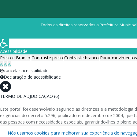
Todos os direitos reservados a Prefeitura Municipal
Acessibilidade
Preto e Branco
Contraste preto
Contraste branco
Parar movimentos
A
A
A
cancelar acessibilidade
Declaração de acessibilidade
TERMO DE ADJUDICAÇÃO (6)
Este portal foi desenvolvido seguindo as diretrizes e a metodolog
exigências do decreto 5.296, publicado em dezembro de 2004, que tor
das pessoas com necessidades especiais, garantindo-lhes o pleno a
Nós usamos cookies para melhorar sua experiência de navegação
Além de validações automáticas, foram realizados testes em diversos