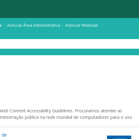
te
Acessar Área Administrativa
Acessar Webmail
eb Content Accessibility Guidelines. Procuramos atender as
 administração pública na rede mundial de computadores para o uso
a de
 sistema operacional destinado deficientes visuais.