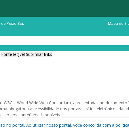
 de Peixe-Boi.
Mapa do Si
Fonte legível
Sublinhar links
ia do W3C – World Wide Web Consortium, apresentadas no documento W
na obrigatória a acessibilidade nos portais e sítios eletrônicos da
cesso aos conteúdos disponíveis.
 no portal. Ao utilizar nosso portal, você concorda com a polític
 navegadores e através do utilitário de acesso a Internet do DOSVOX,