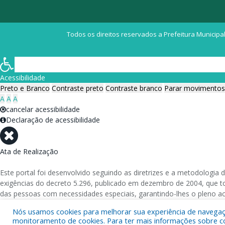
Todos os direitos reservados a Prefeitura Municipal
Acessibilidade
Preto e Branco
Contraste preto
Contraste branco
Parar movimentos
A
A
A
cancelar acessibilidade
Declaração de acessibilidade
Ata de Realização
Este portal foi desenvolvido seguindo as diretrizes e a metodolog
exigências do decreto 5.296, publicado em dezembro de 2004, que tor
das pessoas com necessidades especiais, garantindo-lhes o pleno a
Nós usamos cookies para melhorar sua experiência de navegação
Além de validações automáticas, foram realizados testes em diversos
monitoramento de cookies. Para ter mais informações sobre como