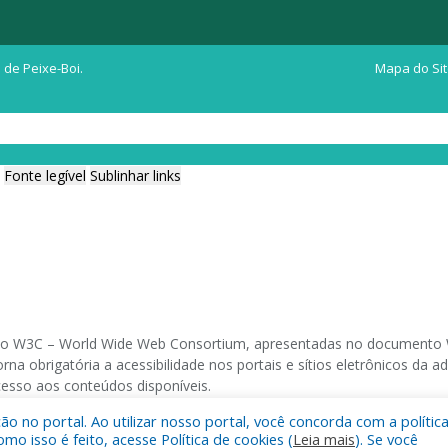
 de Peixe-Boi.
Mapa do Si
Fonte legível
Sublinhar links
ia do W3C – World Wide Web Consortium, apresentadas no documento W
na obrigatória a acessibilidade nos portais e sítios eletrônicos da
cesso aos conteúdos disponíveis.
 no portal. Ao utilizar nosso portal, você concorda com a polític
 navegadores e através do utilitário de acesso a Internet do DOSVOX,
 isso é feito, acesse Política de cookies (
Leia mais
). Se você