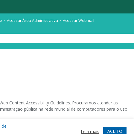
te
Acessar Área Administrativa
Acessar Webmail
eb Content Accessibility Guidelines. Procuramos atender as
 administração pública na rede mundial de computadores para o uso
a de
 sistema operacional destinado deficientes visuais.
ACEITO
Leia mais