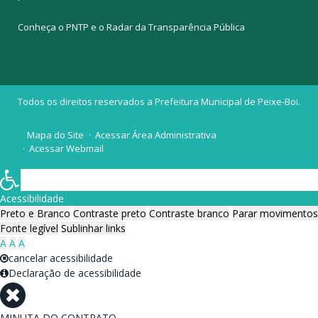
Conheça o
PNTP
e o
Radar da Transparência Pública
Todos os direitos reservados a Prefeitura Municipal de Peixe-Boi.
Mapa do Site
Acessar Área Administrativa
Acessar Webmail
Acessibilidade
Preto e Branco
Contraste preto
Contraste branco
Parar movimentos
Fonte legível
Sublinhar links
A
A
A
cancelar acessibilidade
Declaração de acessibilidade
MINUTA DO CONTRATO