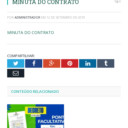
MINUTA DO CONTRATO
0
POR
ADMINISTRADOR
EM
12 DE SETEMBRO DE 2019
MINUTA DO CONTRATO
COMPARTILHAR:
Twitter
Facebook
Google+
Pinterest
LinkedIn
Tumblr
Email
CONTEÚDO RELACIONADO