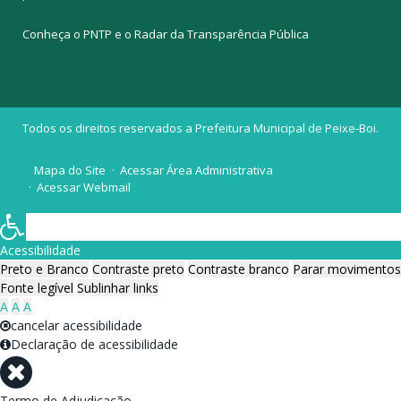
Conheça o
PNTP
e o
Radar da Transparência Pública
Todos os direitos reservados a Prefeitura Municipal de Peixe-Boi.
Mapa do Site
Acessar Área Administrativa
Acessar Webmail
Acessibilidade
Preto e Branco
Contraste preto
Contraste branco
Parar movimentos
Fonte legível
Sublinhar links
A
A
A
cancelar acessibilidade
Declaração de acessibilidade
Termo de Adjudicação