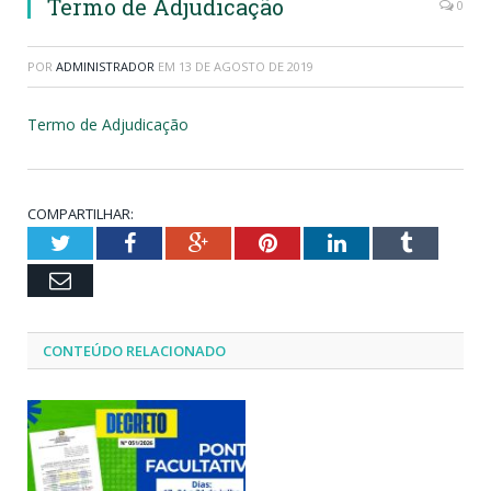
Termo de Adjudicação
0
POR
ADMINISTRADOR
EM
13 DE AGOSTO DE 2019
Termo de Adjudicação
COMPARTILHAR:
Twitter
Facebook
Google+
Pinterest
LinkedIn
Tumblr
Email
CONTEÚDO RELACIONADO