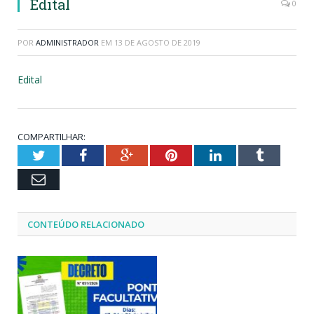
Edital
0
POR
ADMINISTRADOR
EM
13 DE AGOSTO DE 2019
Edital
COMPARTILHAR:
Twitter
Facebook
Google+
Pinterest
LinkedIn
Tumblr
Email
CONTEÚDO RELACIONADO