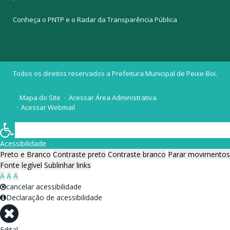
Conheça o
PNTP
e o
Radar da Transparência Pública
Todos os direitos reservados a Prefeitura Municipal de Peixe-Boi.
Mapa do Site
Acessar Área Administrativa
Acessar Webmail
Acessibilidade
Preto e Branco
Contraste preto
Contraste branco
Parar movimentos
Fonte legível
Sublinhar links
A
A
A
cancelar acessibilidade
Declaração de acessibilidade
Edital