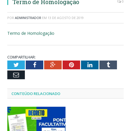
Termo de Homologação
0
POR
ADMINISTRADOR
EM
13 DE AGOSTO DE 2019
Termo de Homologação
COMPARTILHAR:
Twitter
Facebook
Google+
Pinterest
LinkedIn
Tumblr
Email
CONTEÚDO RELACIONADO