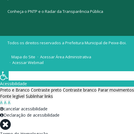
Conheça o
PNTP
e o
Radar da Transparência Pública
Todos os direitos reservados a Prefeitura Municipal de Peixe-Boi.
Mapa do Site
Acessar Área Administrativa
Acessar Webmail
Acessibilidade
Preto e Branco
Contraste preto
Contraste branco
Parar movimentos
Fonte legível
Sublinhar links
A
A
A
cancelar acessibilidade
Declaração de acessibilidade
Termo de Homologação