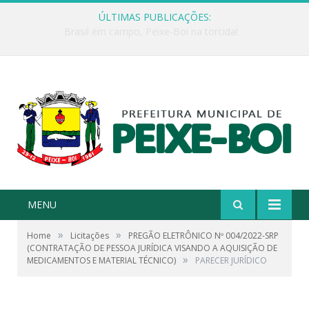
ÚLTIMAS PUBLICAÇÕES:
Encerramento do PROERD marca conquista dos alunos da Escola Jonathas Pontes Athias
MENU
»
»
Home
Licitações
PREGÃO ELETRÔNICO Nº 004/2022-SRP
(CONTRATAÇÃO DE PESSOA JURÍDICA VISANDO A AQUISIÇÃO DE
»
MEDICAMENTOS E MATERIAL TÉCNICO)
PARECER JURÍDICO