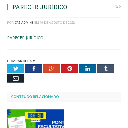
PARECER JURÍDICO
0
POR
CR2-ADMIN3
EM
19 DE AGOSTO DE 2022
PARECER JURÍDICO
COMPARTILHAR:
Twitter
Facebook
Google+
Pinterest
LinkedIn
Tumblr
Email
CONTEÚDO RELACIONADO