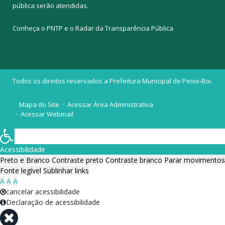
pública
serão atendidas.
Conheça o
PNTP
e o
Radar da Transparência Pública
Todos os direitos reservados a Prefeitura Municipal de Peixe-Boi.
Mapa do Site
Acessar Área Administrativa
Acessar Webmail
Acessibilidade
Preto e Branco
Contraste preto
Contraste branco
Parar movimentos
Fonte legível
Sublinhar links
A
A
A
cancelar acessibilidade
Declaração de acessibilidade