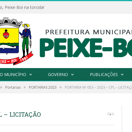
, Peixe-Boi na torcida!
O MUNICÍPIO
GOVERNO
PUBLICAÇÕES
»
»
»
Portarias
PORTARIAS 2023
PORTARIA Nº 053 – 2023 – CPL – LICITA
L – LICITAÇÃO
0