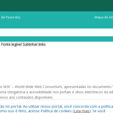
 de Peixe-Boi.
Mapa do Si
Fonte legível
Sublinhar links
ia do W3C – World Wide Web Consortium, apresentadas no documento W
na obrigatória a acessibilidade nos portais e sítios eletrônicos da
cesso aos conteúdos disponíveis.
 no portal. Ao utilizar nosso portal, você concorda com a polític
 navegadores e através do utilitário de acesso a Internet do DOSVOX,
 isso é feito, acesse Política de cookies (
Leia mais
). Se você