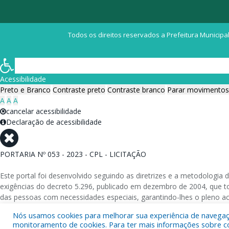
Todos os direitos reservados a Prefeitura Municipal
Acessibilidade
Preto e Branco
Contraste preto
Contraste branco
Parar movimentos
A
A
A
cancelar acessibilidade
Declaração de acessibilidade
PORTARIA Nº 053 - 2023 - CPL - LICITAÇÃO
Este portal foi desenvolvido seguindo as diretrizes e a metodolog
exigências do decreto 5.296, publicado em dezembro de 2004, que tor
das pessoas com necessidades especiais, garantindo-lhes o pleno a
Nós usamos cookies para melhorar sua experiência de navegação
Além de validações automáticas, foram realizados testes em diversos
monitoramento de cookies. Para ter mais informações sobre como