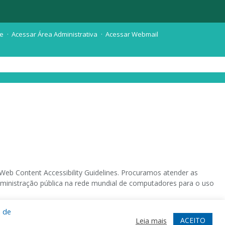
te
Acessar Área Administrativa
Acessar Webmail
eb Content Accessibility Guidelines. Procuramos atender as
 administração pública na rede mundial de computadores para o uso
a de
 sistema operacional destinado deficientes visuais.
ACEITO
Leia mais