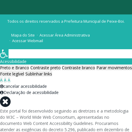
Todos os direitos reservados a Prefeitura Municipal de Peixe-Boi.
Mapa do Site
Acessar Área Administrativa
Acessar Webmail
Acessibilidade
Preto e Branco
Contraste preto
Contraste branco
Parar movimentos
Fonte legível
Sublinhar links
A
A
A
cancelar acessibilidade
Declaração de acessibilidade
Este portal foi desenvolvido seguindo as diretrizes e a metodologia
do W3C – World Wide Web Consortium, apresentadas no
documento Web Content Accessibility Guidelines. Procuramos
atender as exigências do decreto 5.296, publicado em dezembro de