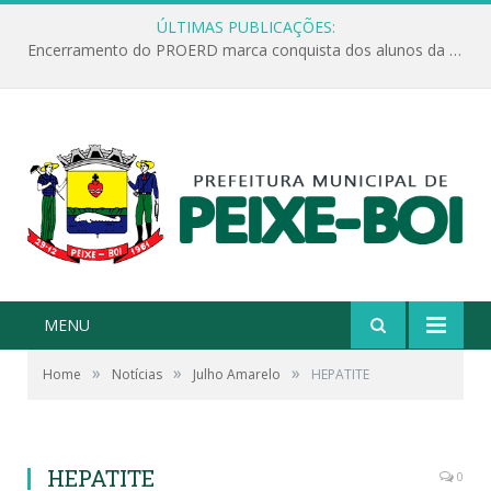
ÚLTIMAS PUBLICAÇÕES:
Encerramento do PROERD marca conquista dos alunos da Escola Jonathas Pontes Athias
MENU
»
»
»
Home
Notícias
Julho Amarelo
HEPATITE
HEPATITE
0