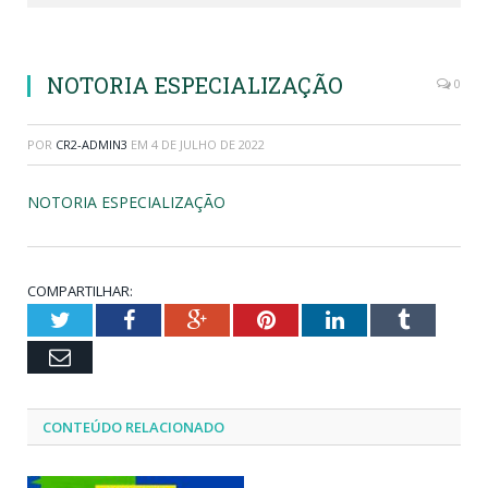
NOTORIA ESPECIALIZAÇÃO
0
POR
CR2-ADMIN3
EM
4 DE JULHO DE 2022
NOTORIA ESPECIALIZAÇÃO
COMPARTILHAR:
Twitter
Facebook
Google+
Pinterest
LinkedIn
Tumblr
Email
CONTEÚDO RELACIONADO