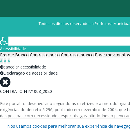
Todos os direitos reservados a Prefeitura Municipal
Acessibilidade
Preto e Branco
Contraste preto
Contraste branco
Parar movimentos
A
A
A
cancelar acessibilidade
Declaração de acessibilidade
CONTRATO N Nº 008_2020
Este portal foi desenvolvido seguindo as diretrizes e a metodolog
exigências do decreto 5.296, publicado em dezembro de 2004, que tor
das pessoas com necessidades especiais, garantindo-lhes o pleno a
Nós usamos cookies para melhorar sua experiência de navegação
Além de validações automáticas, foram realizados testes em diversos