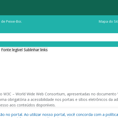
 de Peixe-Boi.
Mapa do Si
Fonte legível
Sublinhar links
ia do W3C – World Wide Web Consortium, apresentadas no documento W
na obrigatória a acessibilidade nos portais e sítios eletrônicos da
cesso aos conteúdos disponíveis.
 no portal. Ao utilizar nosso portal, você concorda com a polític
 navegadores e através do utilitário de acesso a Internet do DOSVOX,