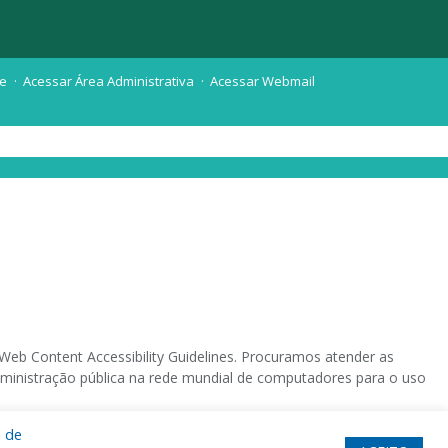
te
Acessar Área Administrativa
Acessar Webmail
eb Content Accessibility Guidelines. Procuramos atender as
 administração pública na rede mundial de computadores para o uso
a de
 sistema operacional destinado deficientes visuais.