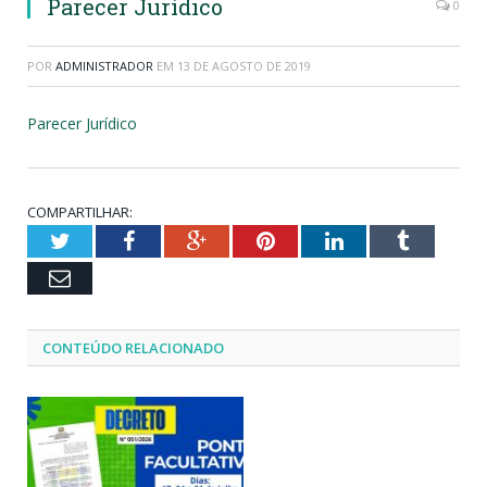
Parecer Jurídico
0
POR
ADMINISTRADOR
EM
13 DE AGOSTO DE 2019
Parecer Jurídico
COMPARTILHAR:
Twitter
Facebook
Google+
Pinterest
LinkedIn
Tumblr
Email
CONTEÚDO RELACIONADO