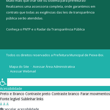
Muito mais que
criar site
ou
sistema para prefeituras
!
Realizamos uma
assessoria
completa, onde garantimos em
contrato que todas as exigências das
leis de transparência
pública
serão atendidas.
Conheça o
PNTP
e o
Radar da Transparência Pública
Todos os direitos reservados a Prefeitura Municipal de Peixe-Boi.
Mapa do Site
Acessar Área Administrativa
Acessar Webmail
Acessibilidade
Preto e Branco
Contraste preto
Contraste branco
Parar movimentos
Fonte legível
Sublinhar links
A
A
A
cancelar acessibilidade