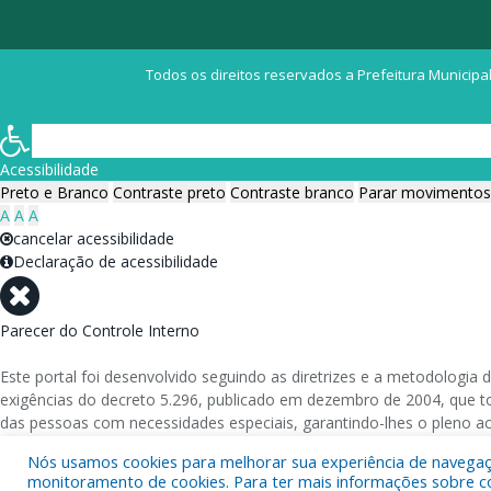
Todos os direitos reservados a Prefeitura Municipal
Acessibilidade
Preto e Branco
Contraste preto
Contraste branco
Parar movimentos
A
A
A
cancelar acessibilidade
Declaração de acessibilidade
Parecer do Controle Interno
Este portal foi desenvolvido seguindo as diretrizes e a metodolog
exigências do decreto 5.296, publicado em dezembro de 2004, que tor
das pessoas com necessidades especiais, garantindo-lhes o pleno a
Nós usamos cookies para melhorar sua experiência de navegação
Além de validações automáticas, foram realizados testes em diversos
monitoramento de cookies. Para ter mais informações sobre como