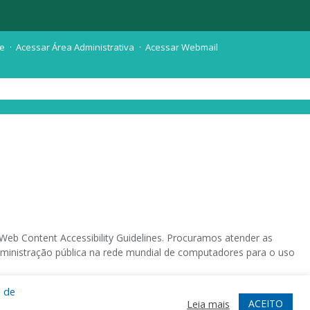
te
Acessar Área Administrativa
Acessar Webmail
eb Content Accessibility Guidelines. Procuramos atender as
 administração pública na rede mundial de computadores para o uso
a de
 sistema operacional destinado deficientes visuais.
ACEITO
Leia mais