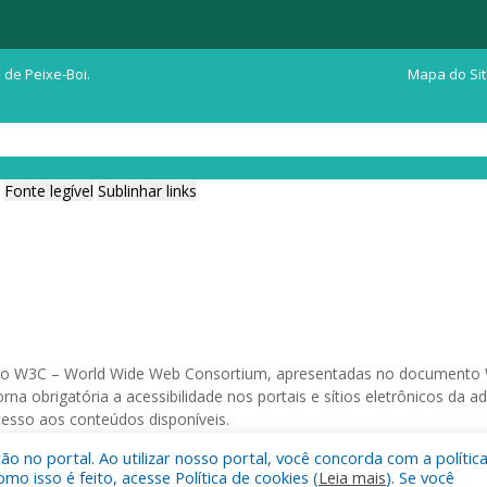
 de Peixe-Boi.
Mapa do Si
Fonte legível
Sublinhar links
ia do W3C – World Wide Web Consortium, apresentadas no documento W
na obrigatória a acessibilidade nos portais e sítios eletrônicos da
cesso aos conteúdos disponíveis.
 no portal. Ao utilizar nosso portal, você concorda com a polític
 navegadores e através do utilitário de acesso a Internet do DOSVOX,
 isso é feito, acesse Política de cookies (
Leia mais
). Se você