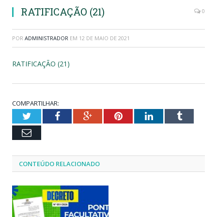
RATIFICAÇÃO (21)
0
POR
ADMINISTRADOR
EM
12 DE MAIO DE 2021
RATIFICAÇÃO (21)
COMPARTILHAR:
Twitter
Facebook
Google+
Pinterest
LinkedIn
Tumblr
Email
CONTEÚDO RELACIONADO