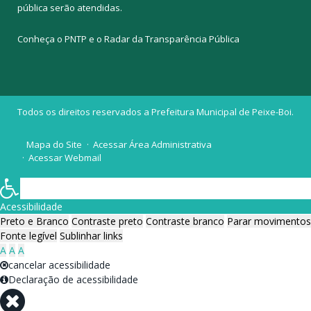
pública
serão atendidas.
Conheça o
PNTP
e o
Radar da Transparência Pública
Todos os direitos reservados a Prefeitura Municipal de Peixe-Boi.
Mapa do Site
Acessar Área Administrativa
Acessar Webmail
Acessibilidade
Preto e Branco
Contraste preto
Contraste branco
Parar movimentos
Fonte legível
Sublinhar links
A
A
A
cancelar acessibilidade
Declaração de acessibilidade