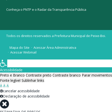
Conheça o
PNTP
e o
Radar da Transparência Pública
Todos os direitos reservados a Prefeitura Municipal de Peixe-Boi.
Mapa do Site
Acessar Área Administrativa
Acessar Webmail
Acessibilidade
Preto e Branco
Contraste preto
Contraste branco
Parar movimentos
Fonte legível
Sublinhar links
A
A
A
cancelar acessibilidade
Declaração de acessibilidade
ESTIMATIVA DE PREÇOS