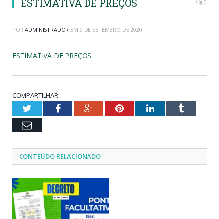
ESTIMATIVA DE PREÇOS
0
POR
ADMINISTRADOR
EM
9 DE SETEMBRO DE 2020
ESTIMATIVA DE PREÇOS
COMPARTILHAR:
Twitter
Facebook
Google+
Pinterest
LinkedIn
Tumblr
Email
CONTEÚDO RELACIONADO