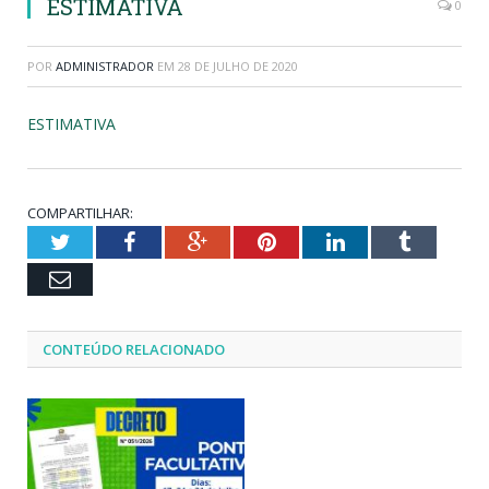
ESTIMATIVA
0
POR
ADMINISTRADOR
EM
28 DE JULHO DE 2020
ESTIMATIVA
COMPARTILHAR:
Twitter
Facebook
Google+
Pinterest
LinkedIn
Tumblr
Email
CONTEÚDO RELACIONADO