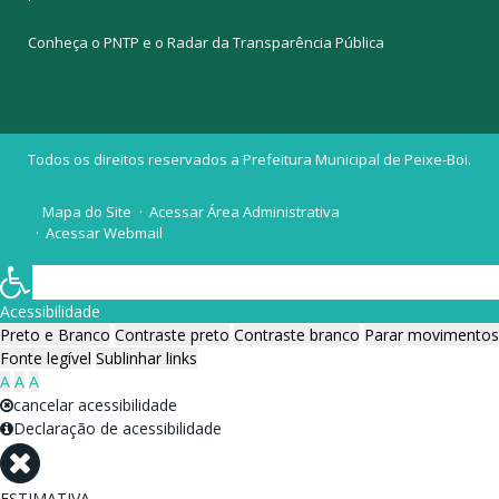
Conheça o
PNTP
e o
Radar da Transparência Pública
Todos os direitos reservados a Prefeitura Municipal de Peixe-Boi.
Mapa do Site
Acessar Área Administrativa
Acessar Webmail
Acessibilidade
Preto e Branco
Contraste preto
Contraste branco
Parar movimentos
Fonte legível
Sublinhar links
A
A
A
cancelar acessibilidade
Declaração de acessibilidade
ESTIMATIVA