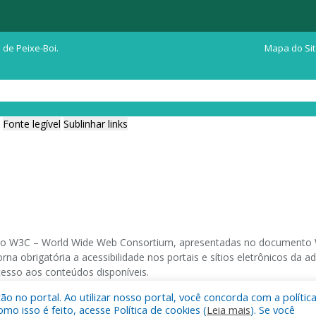
 de Peixe-Boi.
Mapa do Si
Fonte legível
Sublinhar links
ia do W3C – World Wide Web Consortium, apresentadas no documento W
na obrigatória a acessibilidade nos portais e sítios eletrônicos da
cesso aos conteúdos disponíveis.
 no portal. Ao utilizar nosso portal, você concorda com a polític
 navegadores e através do utilitário de acesso a Internet do DOSVOX,
 isso é feito, acesse Política de cookies (
Leia mais
). Se você