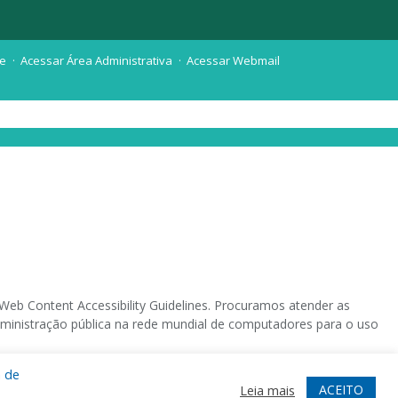
te
Acessar Área Administrativa
Acessar Webmail
eb Content Accessibility Guidelines. Procuramos atender as
 administração pública na rede mundial de computadores para o uso
a de
 sistema operacional destinado deficientes visuais.
ACEITO
Leia mais