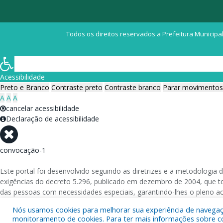
Todos os direitos reservados a Prefeitura Municipal
Acessibilidade
Preto e Branco
Contraste preto
Contraste branco
Parar movimentos
A
A
A
cancelar acessibilidade
Declaração de acessibilidade
convocação-1
Este portal foi desenvolvido seguindo as diretrizes e a metodolog
exigências do decreto 5.296, publicado em dezembro de 2004, que tor
das pessoas com necessidades especiais, garantindo-lhes o pleno a
Nós usamos cookies para melhorar sua experiência de navegação
Além de validações automáticas, foram realizados testes em diversos
monitoramento de cookies. Para ter mais informações sobre como