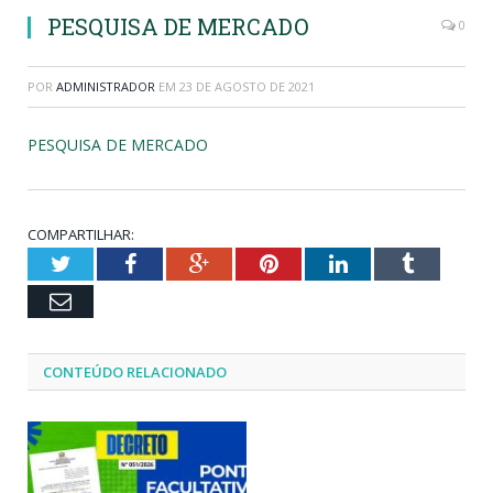
PESQUISA DE MERCADO
0
POR
ADMINISTRADOR
EM
23 DE AGOSTO DE 2021
PESQUISA DE MERCADO
COMPARTILHAR:
Twitter
Facebook
Google+
Pinterest
LinkedIn
Tumblr
Email
CONTEÚDO RELACIONADO