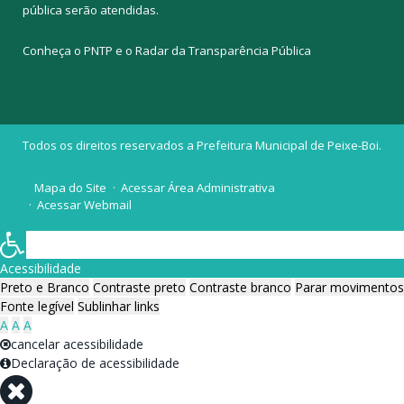
pública
serão atendidas.
Conheça o
PNTP
e o
Radar da Transparência Pública
Todos os direitos reservados a Prefeitura Municipal de Peixe-Boi.
Mapa do Site
Acessar Área Administrativa
Acessar Webmail
Acessibilidade
Preto e Branco
Contraste preto
Contraste branco
Parar movimentos
Fonte legível
Sublinhar links
A
A
A
cancelar acessibilidade
Declaração de acessibilidade