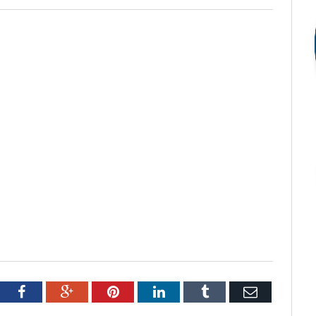
tter
Facebook
Google+
Pinterest
LinkedIn
Tumblr
Email