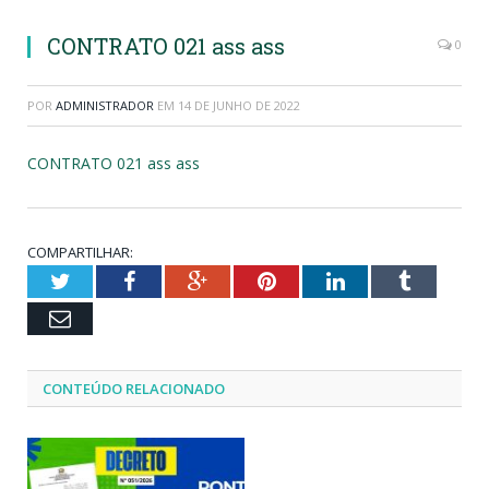
CONTRATO 021 ass ass
0
POR
ADMINISTRADOR
EM
14 DE JUNHO DE 2022
CONTRATO 021 ass ass
COMPARTILHAR:
Twitter
Facebook
Google+
Pinterest
LinkedIn
Tumblr
Email
CONTEÚDO RELACIONADO