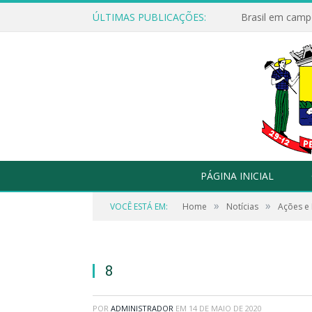
ÚLTIMAS PUBLICAÇÕES:
Brasil em campo
PÁGINA INICIAL
»
»
VOCÊ ESTÁ EM:
Home
Notícias
Ações e 
8
POR
ADMINISTRADOR
EM
14 DE MAIO DE 2020