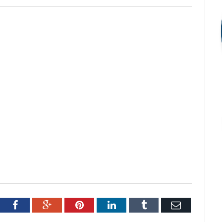
tter
Facebook
Google+
Pinterest
LinkedIn
Tumblr
Email