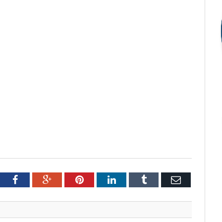
tter
Facebook
Google+
Pinterest
LinkedIn
Tumblr
Email