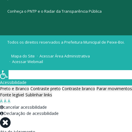
Conheça o
PNTP
e o
Radar da Transparência Pública
Todos os direitos reservados a Prefeitura Municipal de Peixe-Boi.
Mapa do Site
Acessar Área Administrativa
Acessar Webmail
Acessibilidade
Preto e Branco
Contraste preto
Contraste branco
Parar movimentos
Fonte legível
Sublinhar links
A
A
A
cancelar acessibilidade
Declaração de acessibilidade
Ata de Julgamento