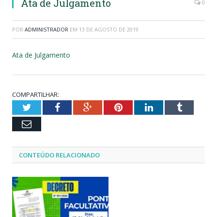
Ata de Julgamento
0
POR
ADMINISTRADOR
EM
13 DE AGOSTO DE 2019
Ata de Julgamento
COMPARTILHAR:
Twitter
Facebook
Google+
Pinterest
LinkedIn
Tumblr
Email
CONTEÚDO RELACIONADO