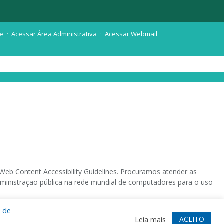
te
Acessar Área Administrativa
Acessar Webmail
eb Content Accessibility Guidelines. Procuramos atender as
 administração pública na rede mundial de computadores para o uso
a de
 sistema operacional destinado deficientes visuais.
ACEITO
Leia mais