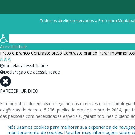
Todos os direitos reservados a Prefeitura Municipal
Acessibilidade
Preto e Branco
Contraste preto
Contraste branco
Parar movimentos
A
A
A
cancelar acessibilidade
Declaração de acessibilidade
PARECER JURIDICO
Este portal foi desenvolvido seguindo as diretrizes e a metodolog
exigências do decreto 5.296, publicado em dezembro de 2004, que tor
das pessoas com necessidades especiais, garantindo-lhes o pleno a
Nós usamos cookies para melhorar sua experiência de navegação
Além de validações automáticas, foram realizados testes em diversos
monitoramento de cookies. Para ter mais informações sobre como