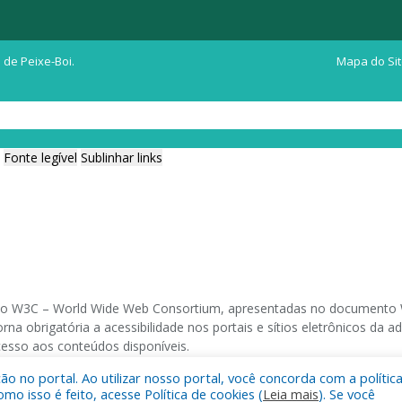
 de Peixe-Boi.
Mapa do Si
Fonte legível
Sublinhar links
ia do W3C – World Wide Web Consortium, apresentadas no documento W
na obrigatória a acessibilidade nos portais e sítios eletrônicos da
cesso aos conteúdos disponíveis.
 no portal. Ao utilizar nosso portal, você concorda com a polític
 navegadores e através do utilitário de acesso a Internet do DOSVOX,
 isso é feito, acesse Política de cookies (
Leia mais
). Se você