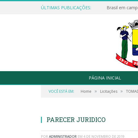
ÚLTIMAS PUBLICAÇÕES:
Brasil em campo
PÁGINA INICIAL
»
»
VOCÊ ESTÁ EM:
Home
Licitações
TOMAD
PARECER JURIDICO
POR
ADMINISTRADOR
EM
4 DE NOVEMBRO DE 2019