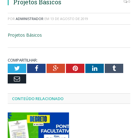
Projetos Básicos
0
POR
ADMINISTRADOR
EM
13 DE AGOSTO DE 2019
Projetos Básicos
COMPARTILHAR:
Twitter
Facebook
Google+
Pinterest
LinkedIn
Tumblr
Email
CONTEÚDO RELACIONADO