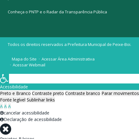
Conheça o
PNTP
e o
Radar da Transparência Pública
Todos os direitos reservados a Prefeitura Municipal de Peixe-Boi.
Mapa do Site
Acessar Área Administrativa
Acessar Webmail
Acessibilidade
Preto e Branco
Contraste preto
Contraste branco
Parar movimentos
Fonte legível
Sublinhar links
A
A
A
cancelar acessibilidade
Declaração de acessibilidade
Projetos Básicos