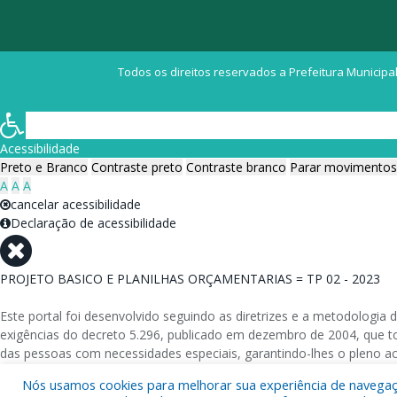
Todos os direitos reservados a Prefeitura Municipal
Acessibilidade
Preto e Branco
Contraste preto
Contraste branco
Parar movimentos
A
A
A
cancelar acessibilidade
Declaração de acessibilidade
PROJETO BASICO E PLANILHAS ORÇAMENTARIAS = TP 02 - 2023
Este portal foi desenvolvido seguindo as diretrizes e a metodolog
exigências do decreto 5.296, publicado em dezembro de 2004, que tor
das pessoas com necessidades especiais, garantindo-lhes o pleno a
Nós usamos cookies para melhorar sua experiência de navegação
Além de validações automáticas, foram realizados testes em diversos