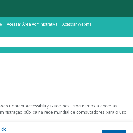
te
Acessar Área Administrativa
Acessar Webmail
eb Content Accessibility Guidelines. Procuramos atender as
 administração pública na rede mundial de computadores para o uso
a de
 sistema operacional destinado deficientes visuais.