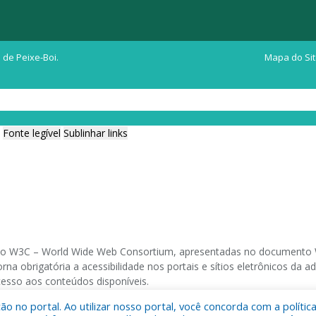
 de Peixe-Boi.
Mapa do Si
Fonte legível
Sublinhar links
ia do W3C – World Wide Web Consortium, apresentadas no documento W
na obrigatória a acessibilidade nos portais e sítios eletrônicos da
cesso aos conteúdos disponíveis.
 no portal. Ao utilizar nosso portal, você concorda com a polític
 navegadores e através do utilitário de acesso a Internet do DOSVOX,