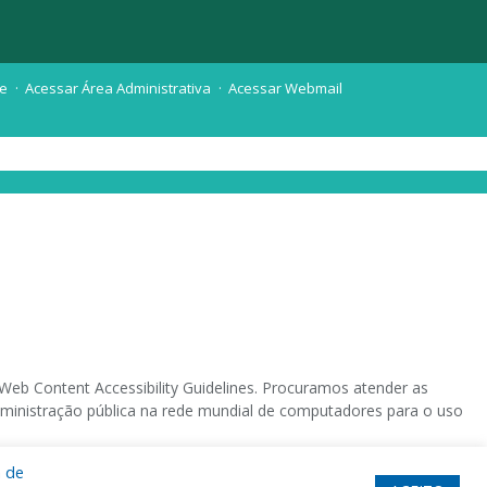
te
Acessar Área Administrativa
Acessar Webmail
eb Content Accessibility Guidelines. Procuramos atender as
 administração pública na rede mundial de computadores para o uso
a de
 sistema operacional destinado deficientes visuais.