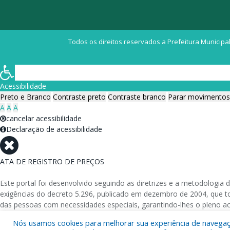
Todos os direitos reservados a Prefeitura Municipal
Acessibilidade
Preto e Branco
Contraste preto
Contraste branco
Parar movimentos
A
A
A
cancelar acessibilidade
Declaração de acessibilidade
ATA DE REGISTRO DE PREÇOS
Este portal foi desenvolvido seguindo as diretrizes e a metodolog
exigências do decreto 5.296, publicado em dezembro de 2004, que tor
das pessoas com necessidades especiais, garantindo-lhes o pleno a
Nós usamos cookies para melhorar sua experiência de navegação
Além de validações automáticas, foram realizados testes em diversos