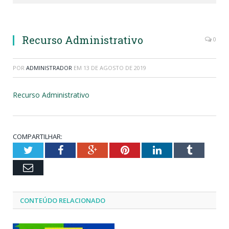
Recurso Administrativo
0
POR
ADMINISTRADOR
EM
13 DE AGOSTO DE 2019
Recurso Administrativo
COMPARTILHAR:
Twitter
Facebook
Google+
Pinterest
LinkedIn
Tumblr
Email
CONTEÚDO RELACIONADO