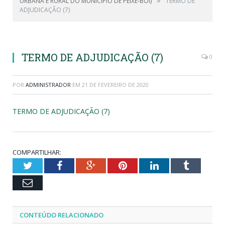
»
URBANA E RURAL DO MUNICÍPIO DE PEIXE-BOI)
TERMO DE
ADJUDICAÇÃO (7)
TERMO DE ADJUDICAÇÃO (7)
0
POR
ADMINISTRADOR
EM
21 DE FEVEREIRO DE 2020
TERMO DE ADJUDICAÇÃO (7)
COMPARTILHAR:
Twitter
Facebook
Google+
Pinterest
LinkedIn
Tumblr
Email
CONTEÚDO RELACIONADO