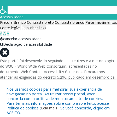
Acessibilidade
Preto e Branco
Contraste preto
Contraste branco
Parar movimentos
Fonte legível
Sublinhar links
A
A
A
cancelar acessibilidade
Declaração de acessibilidade
Este portal foi desenvolvido seguindo as diretrizes e a metodologia
do W3C – World Wide Web Consortium, apresentadas no
documento Web Content Accessibility Guidelines. Procuramos
atender as exigências do decreto 5.296, publicado em dezembro de
2004, que torna obrigatória a acessibilidade nos portais e sítios
eletrônicos da administração pública na rede mundial de
Nós usamos cookies para melhorar sua experiência de
computadores para o uso das pessoas com necessidades especiais,
navegação no portal. Ao utilizar nosso portal, você
concorda com a política de monitoramento de cookies.
garantindo-lhes o pleno acesso aos conteúdos disponíveis.
Para ter mais informações sobre como isso é feito, acesse
Política de cookies (
Leia mais
). Se você concorda, clique em
Além de validações automáticas, foram realizados testes em
ACEITO.
diversos navegadores e através do utilitário de acesso a Internet do