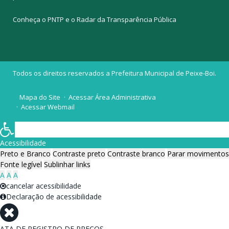
Conheça o
PNTP
e o
Radar da Transparência Pública
Todos os direitos reservados a Prefeitura Municipal de Peixe-Boi.
Mapa do Site
Acessar Área Administrativa
Acessar Webmail
Acessibilidade
Preto e Branco
Contraste preto
Contraste branco
Parar movimentos
Fonte legível
Sublinhar links
A
A
A
cancelar acessibilidade
Declaração de acessibilidade
ATA DE REGISTRO DE PREÇOS