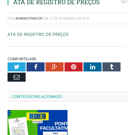
ATA DE REGISTRO DE PREÇOS
0
POR
ADMINISTRADOR
EM
12 DE SETEMBRO DE 2019
ATA DE REGISTRO DE PREÇOS
COMPARTILHAR:
Twitter
Facebook
Google+
Pinterest
LinkedIn
Tumblr
Email
CONTEÚDO RELACIONADO