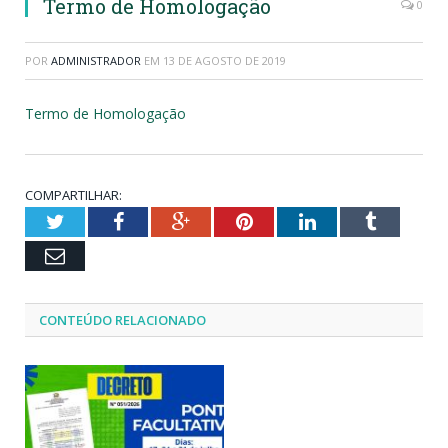
Termo de Homologação
0
POR
ADMINISTRADOR
EM
13 DE AGOSTO DE 2019
Termo de Homologação
COMPARTILHAR:
Twitter
Facebook
Google+
Pinterest
LinkedIn
Tumblr
Email
CONTEÚDO RELACIONADO