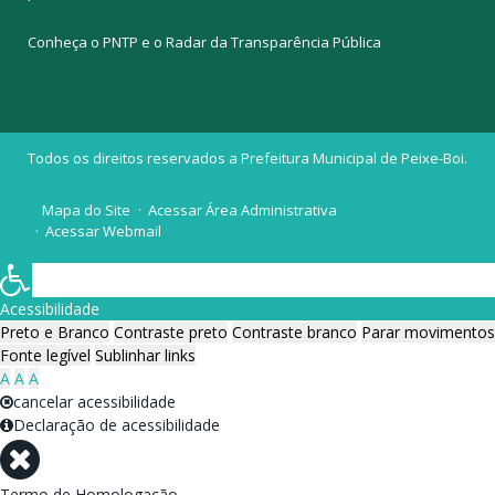
Conheça o
PNTP
e o
Radar da Transparência Pública
Todos os direitos reservados a Prefeitura Municipal de Peixe-Boi.
Mapa do Site
Acessar Área Administrativa
Acessar Webmail
Acessibilidade
Preto e Branco
Contraste preto
Contraste branco
Parar movimentos
Fonte legível
Sublinhar links
A
A
A
cancelar acessibilidade
Declaração de acessibilidade
Termo de Homologação