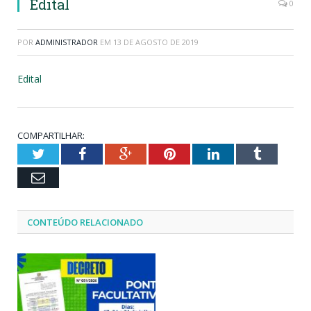
Edital
0
POR
ADMINISTRADOR
EM
13 DE AGOSTO DE 2019
Edital
COMPARTILHAR:
Twitter
Facebook
Google+
Pinterest
LinkedIn
Tumblr
Email
CONTEÚDO RELACIONADO