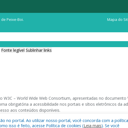
 de Peixe-Boi.
Mapa do Si
Fonte legível
Sublinhar links
ia do W3C – World Wide Web Consortium, apresentadas no documento W
na obrigatória a acessibilidade nos portais e sítios eletrônicos da
cesso aos conteúdos disponíveis.
 no portal. Ao utilizar nosso portal, você concorda com a polític
 navegadores e através do utilitário de acesso a Internet do DOSVOX,
 isso é feito, acesse Política de cookies (
Leia mais
). Se você