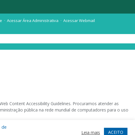
te
Acessar Área Administrativa
Acessar Webmail
eb Content Accessibility Guidelines. Procuramos atender as
 administração pública na rede mundial de computadores para o uso
a de
 sistema operacional destinado deficientes visuais.
ACEITO
Leia mais