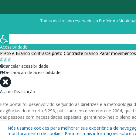
Todos os direitos reservados a Prefeitura Municipal
Acessibilidade
Preto e Branco
Contraste preto
Contraste branco
Parar movimentos
A
A
A
cancelar acessibilidade
Declaração de acessibilidade
Ata de Realização
Este portal foi desenvolvido seguindo as diretrizes e a metodolog
exigências do decreto 5.296, publicado em dezembro de 2004, que tor
das pessoas com necessidades especiais, garantindo-lhes o pleno a
Nós usamos cookies para melhorar sua experiência de navegação
Além de validações automáticas, foram realizados testes em diversos
monitoramento de cookies. Para ter mais informações sobre como